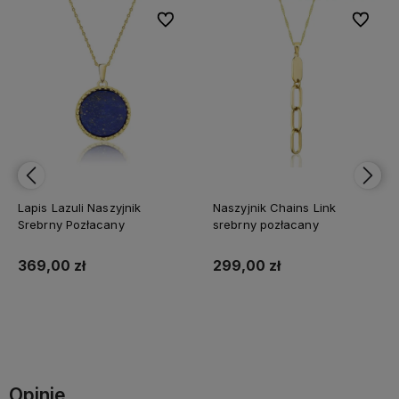
bionych
bionych
Do ulubionych
Do ulubionych
Do ulubi
Do ulubi
Lapis Lazuli Naszyjnik
Naszyjnik Chains Link
Srebrny Pozłacany
srebrny pozłacany
369,00 zł
299,00 zł
Do koszyka
Do koszyka
Opinie