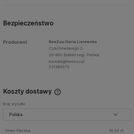
Bezpieczeństwo
Producent
BeeZuu Daria Lisiewska
Czachowskiego 2
26-800 Białobrzegi, Polska
kontakt@beezuu.pl
531380575
Koszty dostawy
Cena nie zawiera ewentualnych kosztów płatności
Kraj wysyłki:
Orlen Paczka
10,00 zł