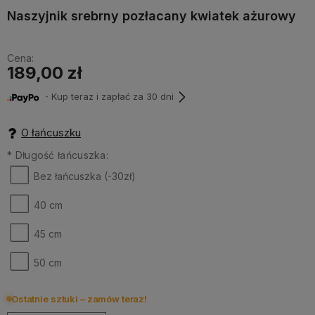
Naszyjnik srebrny pozłacany kwiatek ażurowy
Cena:
189,00 zł
・Kup teraz i zapłać za 30 dni
O łańcuszku
*
Długość łańcuszka:
Bez łańcuszka (-30zł)
40 cm
45 cm
50 cm
Ostatnie sztuki – zamów teraz!