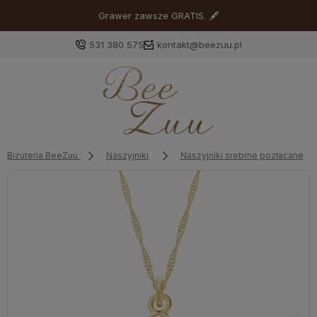
Grawer zawsze GRATIS. 🖋
531 380 575
kontakt@beezuu.pl
Zaloguj się
Załóż konto
Biżuteria BeeZuu
Naszyjniki
Naszyjniki srebrne pozłacane
Wybierz coś dla siebie z naszej aktualnej oferty lub
zaloguj się, aby przywrócić dodane produkty do listy
z poprzedniej sesji.