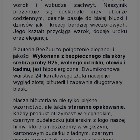
wzrok i wzbudza zachwyt. Naszyjnik
prezentuje się doskonale przy ubiorze
codziennym, idealnie pasuje do białej bluzki i
dzinsów jak i kreacji bardziej wieczorowych.
Jego kształt przyciąga wzrok, dodaje uroku
oraz elegancji.
Biżuteria BeeZuu to połączenie elegancji i
jakości.
Wykonana z bezpiecznego dla skóry
srebra próby 925, wolnego od niklu, ołowiu i
kadmu
, jest hipoalergiczna. Dwumikronowa
warstwa 24-karatowego złota nadaje jej
wygląd złotej biżuterii i zapewnia długotrwały
blask.
Nasza biżuteria to nie tylko piękne
wzornictwo, ale także
staranne opakowanie
.
Każdy produkt otrzymasz w eleganckim,
czarnym pudełeczku jubilerskim z logo naszej
firmy, które umieszczamy w większym,
kartonowym pudełku z ładnym, czarnym
wypełnieniem. Tak zapakowana biżuteria