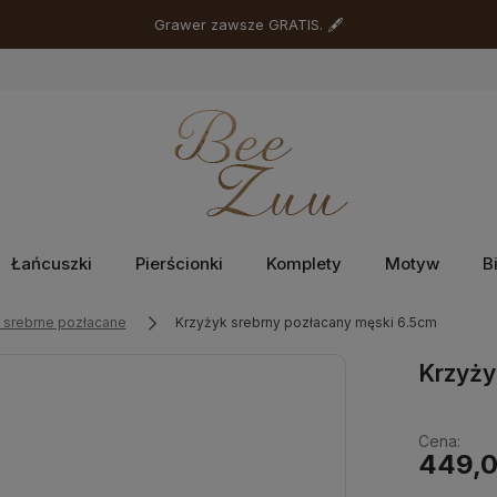
Grawer zawsze GRATIS. 🖋
Łańcuszki
Pierścionki
Komplety
Motyw
B
e srebrne pozłacane
Krzyżyk srebrny pozłacany męski 6.5cm
Krzyży
Cena:
449,0