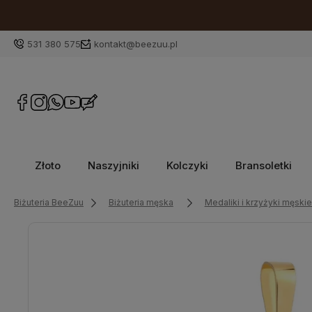
531 380 575
kontakt@beezuu.pl
Złoto
Naszyjniki
Kolczyki
Bransoletki
Biżuteria BeeZuu
Biżuteria męska
Medaliki i krzyżyki męski