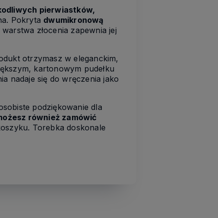
kodliwych pierwiastków,
zna. Pokryta
dwumikronową
a warstwa złocenia zapewnia jej
rodukt otrzymasz w eleganckim,
większym, kartonowym pudełku
ia nadaje się do wręczenia jako
osobiste podziękowanie dla
możesz również zamówić
koszyku. Torebka doskonale