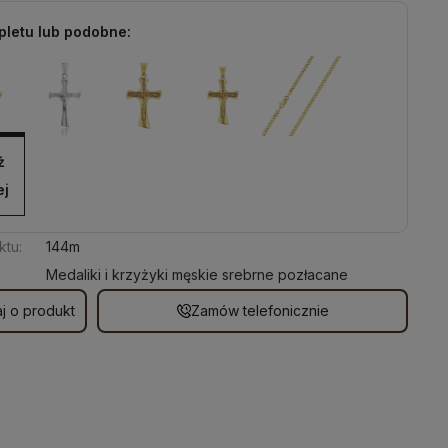
pletu lub podobne:
ż 
ej
ktu:
144m
Medaliki i krzyżyki męskie srebrne pozłacane
j o produkt
Zamów telefonicznie