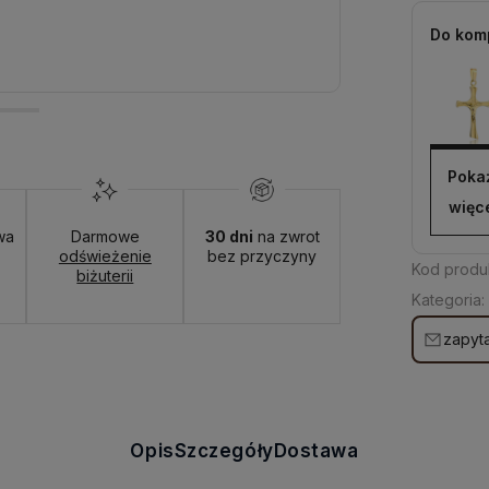
Do kom
Poka
więc
wa
Darmowe
30 dni
na zwrot
odświeżenie
bez przyczyny
Kod produ
biżuterii
Kategoria:
zapyta
Opis
Szczegóły
Dostawa