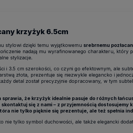
cany krzyżyk 6.5cm
mu stylowi dzięki temu wyjątkowemu
srebrnemu pozłaca
kończenie nadają mu wyrafinowanego charakteru, który p
ne stylizacje.
ci i 3.5 cm szerokości, co czyni go efektownym, ale su
rstwą złota, prezentuje się niezwykle elegancko i jednoc
ażdy detal został precyzyjnie dopracowany, w tym subte
sprawia, że krzyżyk idealnie pasuje do różnych łańcus
 skontaktuj się z nami – z przyjemnością dostosujemy 
która nie tylko pięknie się prezentuje, ale też spełnia 
o nie tylko symbol duchowości, ale także elegancki doda