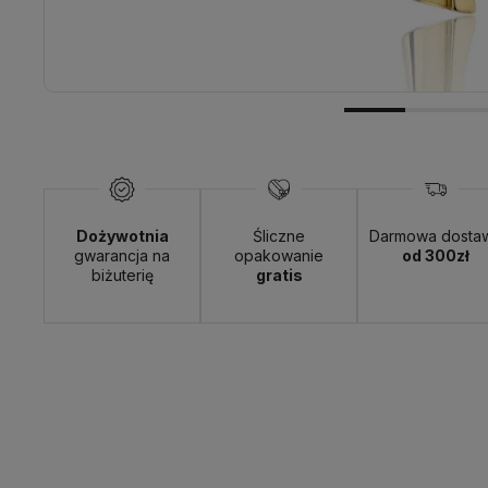
Dożywotnia
Śliczne
Darmowa dosta
gwarancja na
opakowanie
od 300zł
biżuterię
gratis