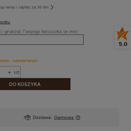
p teraz i zapłać za 30 dni
uszku
 i grubość Twojego łańcuszka (w mm):
5.0
ztuki – zamów teraz!
+
szt.
DO KOSZYKA
Dostawa:
Darmowa