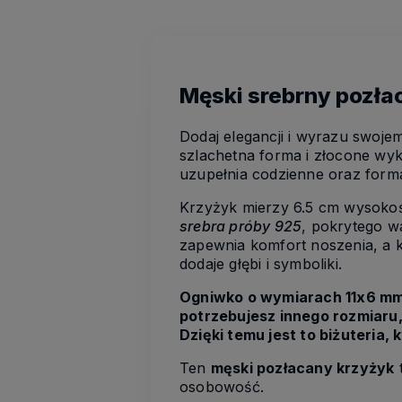
Męski srebrny pozła
Dodaj elegancji i wyrazu swoje
szlachetna forma i złocone wy
uzupełnia codzienne oraz formal
Krzyżyk mierzy 6.5 cm wysokoś
srebra próby 925
, pokrytego wa
zapewnia komfort noszenia, a k
dodaje głębi i symboliki.
Ogniwko o wymiarach 11x6 mm 
potrzebujesz innego rozmiaru,
Dzięki temu jest to biżuteria, 
Ten
męski pozłacany krzyżyk
t
osobowość.