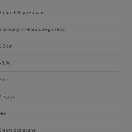
Srebro 925 pozłacane
2 mikrony 24-karatowego złota
6.5 cm
~8.0g
Brak
Krzyżyk
Nie
Srebro pozłacane