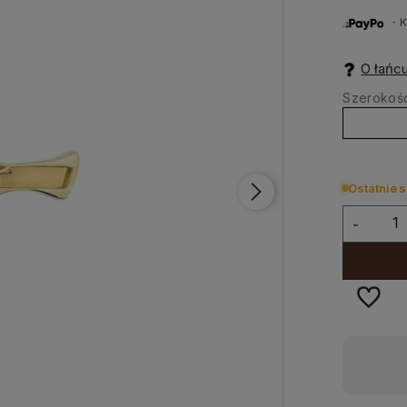
・Ku
O łańc
Szerokość
Ostatnie s
-
Dostępność:
Wysyłka w 24h-48h