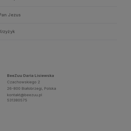
Pan Jezus
Krzyżyk
BeeZuu Daria Lisiewska
Czachowskiego 2
26-800 Białobrzegi, Polska
kontakt@beezuu.pl
531380575