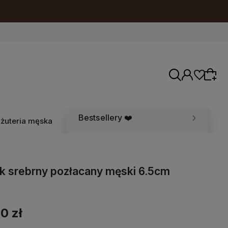
Więcej
Bestsellery ❤️
iżuteria męska
Promocje
k srebrny pozłacany męski 6.5cm
0 zł