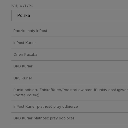
Kraj wysyłki:
Cena nie zawiera ewentualnych
kosztów płatności
Paczkomaty InPost
InPost Kurier
Orlen Paczka
DPD Kurier
UPS Kurier
Punkt odbioru Żabka/Ruch/Poczta/Lewiatan
(Punkty obsługiwa
Pocztę Polską)
InPost Kurier płatność przy odbiorze
DPD Kurier płatność przy odbiorze