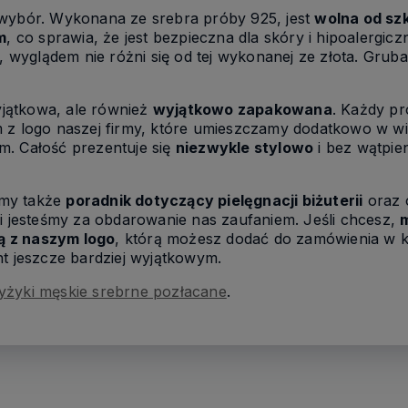
 wybór. Wykonana ze srebra próby 925, jest
wolna od sz
m
, co sprawia, że jest bezpieczna dla skóry i hipoalergic
, wyglądem nie różni się od tej wykonanej ze złota. Grub
wyjątkowa, ale również
wyjątkowo zapakowana
. Każdy p
m z logo naszej firmy, które umieszczamy dodatkowo w 
m. Całość prezentuje się
niezwykle stylowo
i bez wątpien
emy także
poradnik dotyczący pielęgnacji biżuterii
oraz 
ni jesteśmy za obdarowanie nas zaufaniem. Jeśli chcesz,
ą z naszym logo
, którą możesz dodać do zamówienia w 
nt jeszcze bardziej wyjątkowym.
yżyki męskie srebrne pozłacane
.